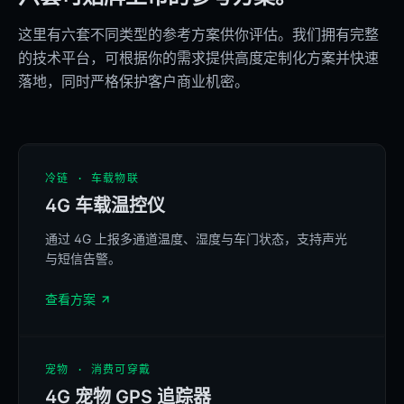
这里有六套不同类型的参考方案供你评估。我们拥有完整
的技术平台，可根据你的需求提供高度定制化方案并快速
落地，同时严格保护客户商业机密。
REFERENCE
冷链 · 车载物联
4G 车载温控仪
BELINKAGE T4
4G | 14:37
通过 4G 上报多通道温度、湿度与车门状态，支持声光
24.3 C
41.4%RH
4G TEMP LINK
与短信告警。
查看方案
MENU
OK
REFERENCE
宠物 · 消费可穿戴
4G 宠物 GPS 追踪器