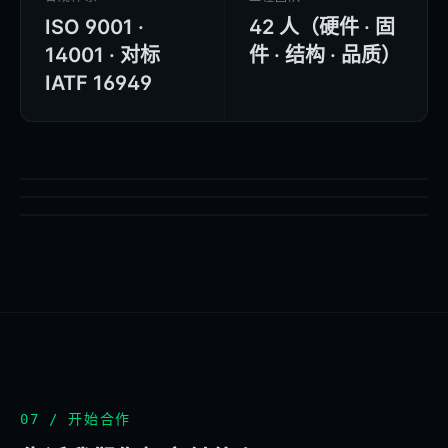
ISO 9001 ·
42 人（硬件 · 固
14001 · 对标
件 · 结构 · 品质）
IATF 16949
SMT · PRODUCTION
BELINKAGE · DOC-PHOTO
ASSEMBLY · LINE
BELINKAGE · DOC-PHOTO
TEST · INSPECTION
BELINKAGE · DOC-PHOTO
07 / 开始合作