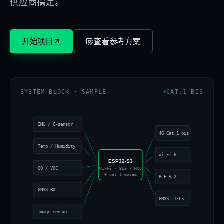
供应商搞定。
开始项目
查看参考方案
SYSTEM BLOCK · SAMPLE
CAT.1 BIS
IMU / G-sensor
4G Cat.1 bis
Temp / Humidity
Wi-Fi 6
ESP32-S3
CO / VOC
Wi-Fi · BLE · MCU
+ Cat.1 modem
BLE 5.2
GNSS RX
GNSS L1/L5
Image sensor