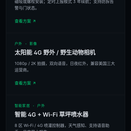
磁吸或螺栓安装；定时上报模式 3 年续航；支持防拆告
BELINKAGE
AT-200 · Cat.1 bis
3-YEAR BATTERY
警与门状态。
MAGNETIC · BOLT
查看方案
REFERENCE
户外 · 影像
太阳能 4G 野外 / 野生动物相机
1080p / 2K 拍摄，双向语音，日夜红外，兼容美国三大
运营商。
AI BIRD ID · 4G
查看方案
REFERENCE
智能家居 · 户外
智能 4G + Wi-Fi 草坪喷水器
8 区 Wi-Fi / 4G 喷灌控制器，天气感知、支持语音助