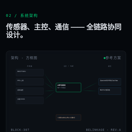
02 / 系统架构
传感器、主控、通信 —— 全链路协同
设计。
架构 · 方框图
参考方案
传感器
主控 / SoC
通信
BMI270 IMU
PPG 心率
Quectel EG915Q Cat.1 bis
nRF52833
BLE + 传感融合
皮肤温度
BLE 5.2 至手机
多模 GNSS
⚡
650 mAh Li-Po + USB-C
BLOCK-
307
BELINKAGE · REV-A