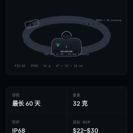
GNSS / 4G antenna under 
BELINKAGE
650 mAh Li-Po · 21-day battery
FIG-02 · IP68 · 32 g · 47 × 32 × 16 mm
续航
重量
最长 60 天
32 克
防护
目标 BOM
IP68
$22–$30