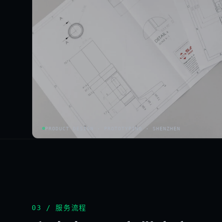
PRODUCT DESIGN · PROTOTYPING · SHENZHEN
03 / 服务流程