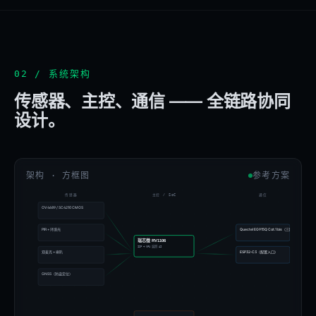
02 / 系统架构
传感器、主控、通信 —— 全链路协同
设计。
架构 · 方框图
参考方案
传感器
主控 / SoC
通信
OV4689 / SC4210 CMOS
PIR + 环境光
Quectel EG915Q Cat.1 bis（三网兼容）
瑞芯微 RV1106
ISP + NPU 端侧 AI
双麦克 + 喇叭
ESP32-C3（配置入口）
GNSS（防盗定位）