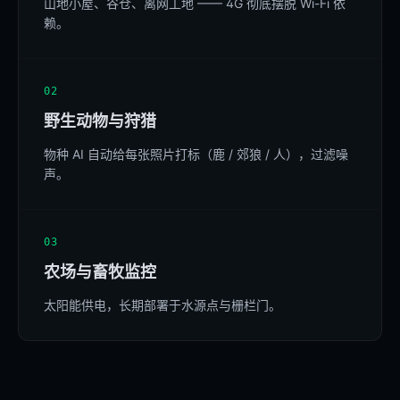
山地小屋、谷仓、离网工地 —— 4G 彻底摆脱 Wi-Fi 依
赖。
02
野生动物与狩猎
物种 AI 自动给每张照片打标（鹿 / 郊狼 / 人），过滤噪
声。
03
农场与畜牧监控
太阳能供电，长期部署于水源点与栅栏门。