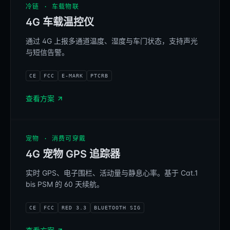
冷链 · 车载物联
4G 车载温控仪
BELINKAGE T4
4G | 14:37
通过 4G 上报多通道温度、湿度与车门状态，支持声光
24.3 C
41.4%RH
4G TEMP LINK
与短信告警。
CE
FCC
E-MARK
PTCRB
MENU
OK
查看方案
宠物 · 消费可穿戴
4G 宠物 GPS 追踪器
实时 GPS、电子围栏、活动量与静息心率。基于 Cat.1
bis PSM 的 60 天续航。
BELINKAGE
CE
FCC
RED 3.3
BLUETOOTH SIG